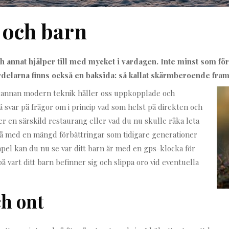
 och barn
 annat hjälper till med mycket i vardagen. Inte minst som fö
rdelarna finns också en baksida: så kallat skärmberoende fram
ch annan modern teknik håller oss uppkopplade och
å svar på frågor om i princip vad som helst på direkten och
er en särskild restaurang eller vad du nu skulle råka leta
kså med en mängd förbättringar som tidigare generationer
mpel kan du nu se var ditt barn är med en gps-klocka för
 på vart ditt barn befinner sig och slippa oro vid eventuella
ch ont