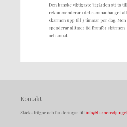
Den kanske viktigaste åtgärden att ta ti
rekommenderar i det sammanhanget att 
skärmen upp till 3 timmar per dag. Men ka
spenderar alltmer tid framför skärmen. 
och annat.
Kontakt
Skicka frågor och funderingar till
info@barnensdjungel