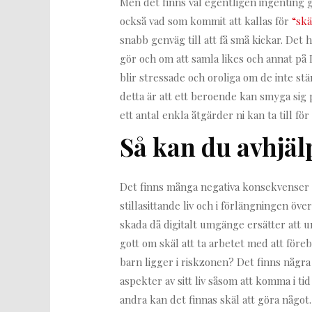
Men det finns väl egentligen ingenting go
också vad som kommit att kallas för
“sk
snabb genväg till att få små kickar. Det
gör och om att samla likes och annat på 
blir stressade och oroliga om de inte st
detta är att ett beroende kan smyga sig 
ett antal enkla åtgärder ni kan ta till f
Så kan du avhjä
Det finns många negativa konsekvenser
stillasittande liv och i förlängningen över
skada då digitalt umgänge ersätter att 
gott om skäl att ta arbetet med att före
barn ligger i riskzonen? Det finns några
aspekter av sitt liv såsom att komma i tid
andra kan det finnas skäl att göra något.