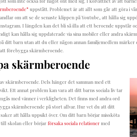
tt som inte också för något ont med sig. I kölvattnet av att barnen
ärmberoende”
uppstått. Problemet är att allt som går att göra i v
 handlar om att se de senaste klippen på Youtube, att hålla sig up
Instagram. I längden kan det bli så illa att ett beroende uppstår o
ändigt kan hålla sig uppdaterade via sina mobiler eller andra skär
på ditt barn utan att du eller någon annan familjemedlem märker d
ör att förebygga skärmberoende.
lpa skärmberoende
 av skärmberoende. Dels hänger det samman med ett
vikt. Ett annat problem kan vara att ditt barns sociala liv tar
umgås med vänner i verkligheten. Det finns med andra ord
bygga skärmberoende på stort allvar. Hur vet du att ditt
 saker att hålla uppsikt över. Om ditt barn börjar missköta
 till skolan eller börjar
försaka sociala relationer
med