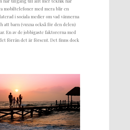
 har tillgång till allt mer teknik har
åra mobiltelefoner med mera blir en
pdaterad i sociala medier om vad vännerna
ch att barn (vuxna också för den delen)
mar. En av de jobbigaste faktorerna med
et förrän det är försent. Det finns dock